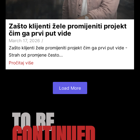
Zašto klijenti žele promijeniti projekt
čim ga prvi put vide
March 17, 2026
/
Zašto klijenti žele promijeniti projekt čim ga prvi put vide -
Strah od promjene često...
Pročitaj više
Load More
TO BE
CONTINUED.