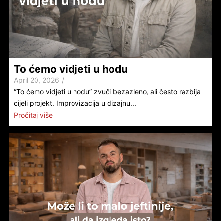
To ćemo vidjeti u hodu
April 20, 2026
/
“To ćemo vidjeti u hodu” zvuči bezazleno, ali često razbija
cijeli projekt. Improvizacija u dizajnu...
Pročitaj više