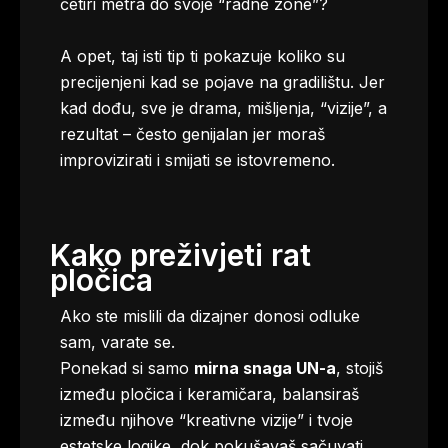
četiri metra do svoje “radne zone”?
A opet, taj isti tip ti pokazuje koliko su
precijenjeni kad se pojave na gradilištu. Jer
kad dođu, sve je drama, mišljenja, “vizije”, a
rezultat – često genijalan jer moraš
improvizirati i smijati se istovremeno.
Kako preživjeti rat
pločica
Ako ste mislili da dizajner donosi odluke
sam, varate se.
Ponekad si samo
mirna snaga UN-a
, stojiš
između pločica i keramičara, balansiraš
između njihove “kreativne vizije” i tvoje
estetske logike, dok pokušavaš sačuvati