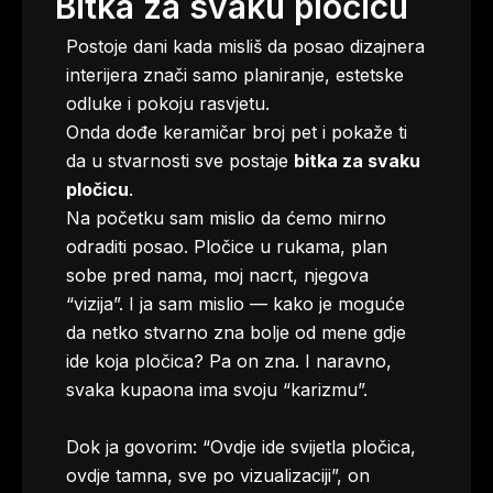
Bitka za svaku pločicu
Postoje dani kada misliš da posao dizajnera
interijera znači samo planiranje, estetske
odluke i pokoju rasvjetu.
Onda dođe keramičar broj pet i pokaže ti
da u stvarnosti sve postaje
bitka za svaku
pločicu
.
Na početku sam mislio da ćemo mirno
odraditi posao. Pločice u rukama, plan
sobe pred nama, moj nacrt, njegova
“vizija”. I ja sam mislio — kako je moguće
da netko stvarno zna bolje od mene gdje
ide koja pločica? Pa on zna. I naravno,
svaka kupaona ima svoju “karizmu”.
Dok ja govorim: “Ovdje ide svijetla pločica,
ovdje tamna, sve po vizualizaciji”, on